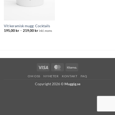
Vit keramisk mugg: Cocktails
Prisintervall:
195,00
kr
–
219,00
kr
inkl. moms
195,00 kr
till
219,00 kr
Visa
MasterCard
Klarna
OM OSS
NYHETER
KONTAKT
FAQ
Copyright 2026 ©
Muggig.se