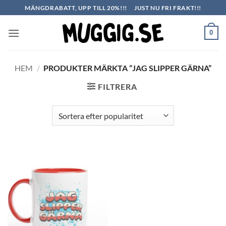
Skip
MÄNGDRABATT, UPP TILL 20%!!!
JUST NU FRI FRAKT!!!
to
content
0
HEM
/
PRODUKTER MÄRKTA ”JAG SLIPPER GÄRNA”
FILTRERA