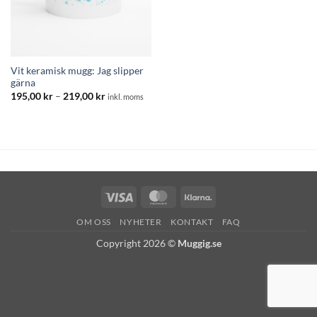
Vit keramisk mugg: Jag slipper
gärna
Prisintervall:
195,00
kr
–
219,00
kr
inkl. moms
195,00 kr
till
219,00 kr
Visa
MasterCard
Klarna
OM OSS
NYHETER
KONTAKT
FAQ
Copyright 2026 ©
Muggig.se