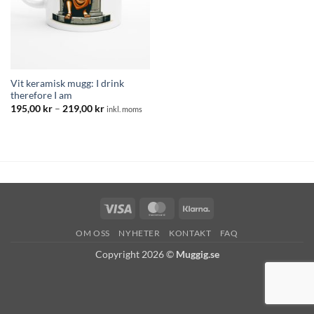
Vit keramisk mugg: I drink
therefore I am
Prisintervall:
195,00
kr
–
219,00
kr
inkl. moms
195,00 kr
till
219,00 kr
Visa
MasterCard
Klarna
OM OSS
NYHETER
KONTAKT
FAQ
Copyright 2026 ©
Muggig.se