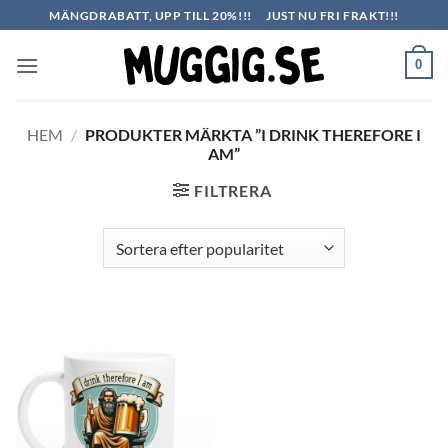
Skip
MÄNGDRABATT, UPP TILL 20%!!!
JUST NU FRI FRAKT!!!
to
content
0
HEM
/
PRODUKTER MÄRKTA ”I DRINK THEREFORE I
AM”
FILTRERA