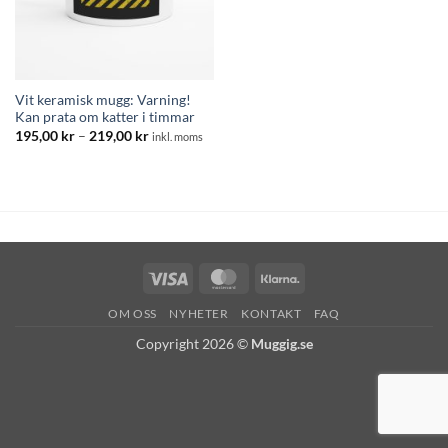
Vit keramisk mugg: Varning!
Kan prata om katter i timmar
Prisintervall:
195,00
kr
–
219,00
kr
inkl. moms
195,00 kr
till
219,00 kr
Visa
MasterCard
Klarna
OM OSS
NYHETER
KONTAKT
FAQ
Copyright 2026 ©
Muggig.se