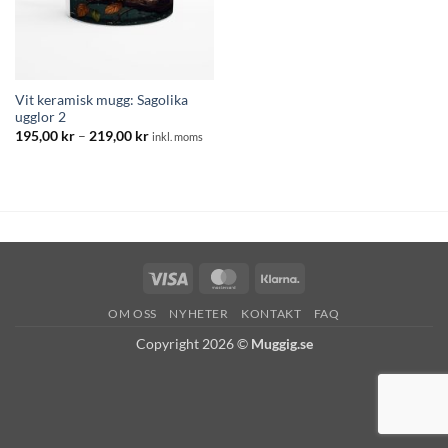
Vit keramisk mugg: Sagolika
ugglor 2
Prisintervall:
195,00
kr
–
219,00
kr
inkl. moms
195,00 kr
till
219,00 kr
Visa
MasterCard
Klarna
OM OSS
NYHETER
KONTAKT
FAQ
Copyright 2026 ©
Muggig.se