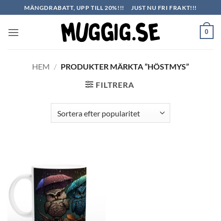
Skip
MÄNGDRABATT, UPP TILL 20%!!!
JUST NU FRI FRAKT!!!
to
content
0
HEM
/
PRODUKTER MÄRKTA ”HÖSTMYS”
FILTRERA