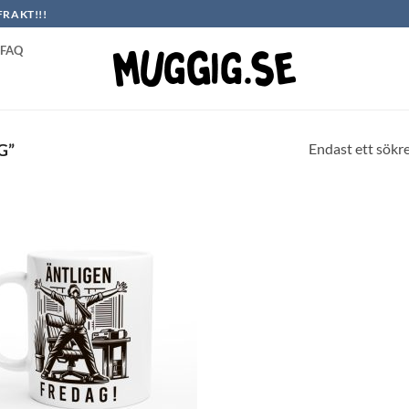
FRAKT!!!
FAQ
Endast ett sökr
G”