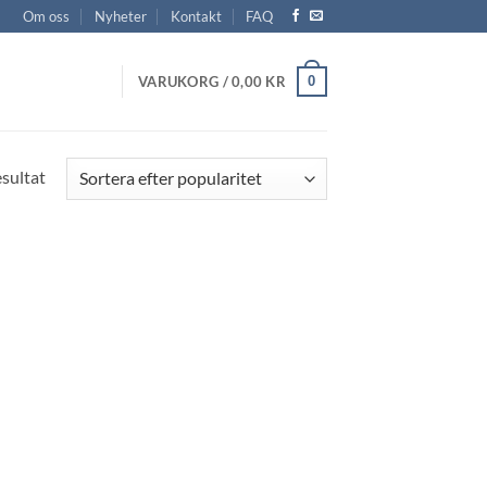
Om oss
Nyheter
Kontakt
FAQ
0
VARUKORG /
0,00
KR
esultat