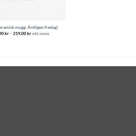
keramisk mugg: Äntligen fredag!
Prisintervall:
00
kr
–
219,00
kr
inkl. moms
195,00 kr
till
219,00 kr