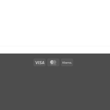
Visa
MasterCard
Klarna