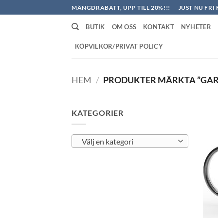
Skip
MÄNGDRABATT, UPP TILL 20%!!!
JUST NU FRI 
to
BUTIK
OM OSS
KONTAKT
NYHETER
content
KÖPVILKOR/PRIVAT POLICY
HEM
/
PRODUKTER MÄRKTA ”GA
KATEGORIER
Välj en kategori