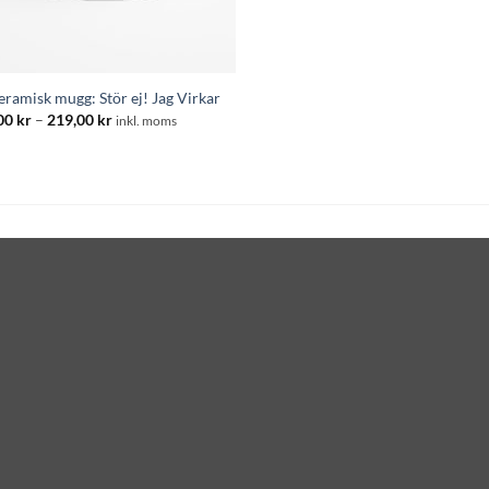
eramisk mugg: Stör ej! Jag Virkar
Prisintervall:
00
kr
–
219,00
kr
inkl. moms
195,00 kr
till
219,00 kr