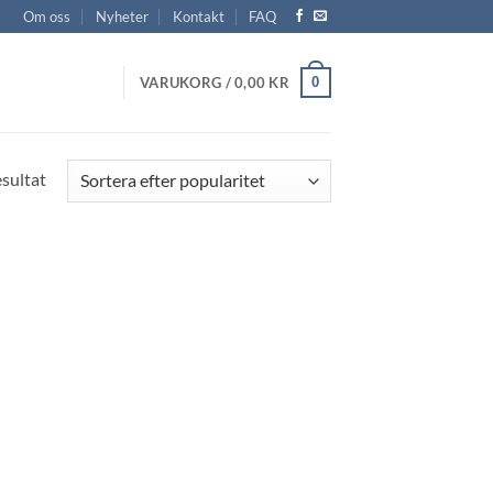
Om oss
Nyheter
Kontakt
FAQ
0
VARUKORG /
0,00
KR
esultat