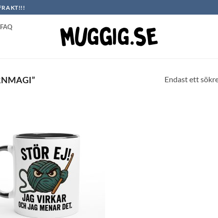
FRAKT!!!
FAQ
Endast ett sökr
RNMAGI”