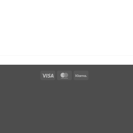
Visa
MasterCard
Klarna