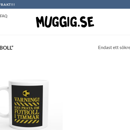
FRAKT!!!
FAQ
Endast ett sökr
BOLL”