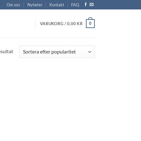
Om oss
Nyheter
Kontakt
FAQ
0
VARUKORG /
0,00
KR
esultat