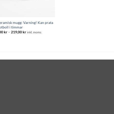
keramisk mugg: Varning! Kan prata
otboll i timmar
Prisintervall:
00
kr
–
219,00
kr
inkl. moms
195,00 kr
till
219,00 kr