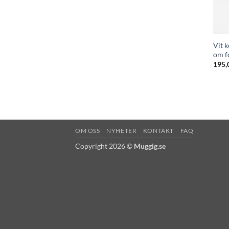
Vit 
om f
195,
OM OSS
NYHETER
KONTAKT
FAQ
Copyright 2026 ©
Muggig.se