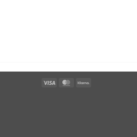
Visa
MasterCard
Klarna