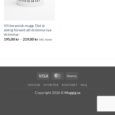
Vit keramisk mugg: Det är
aldrig försent att drömma nya
drömmar
Prisintervall:
195,00
kr
–
219,00
kr
inkl. moms
195,00 kr
till
219,00 kr
Visa
MasterCard
Klarna
OM OSS
NYHETER
KONTAKT
FAQ
Copyright 2026 ©
Muggig.se