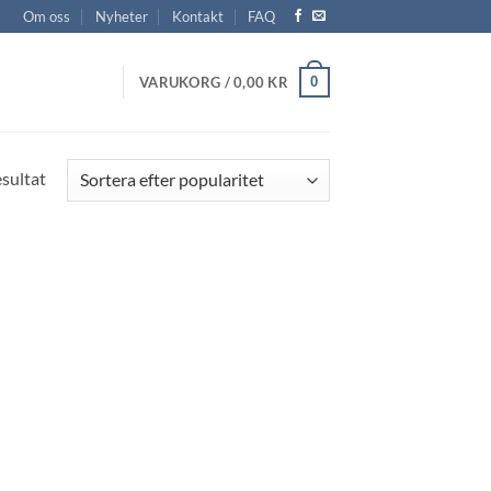
Om oss
Nyheter
Kontakt
FAQ
0
VARUKORG /
0,00
KR
esultat