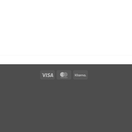
Visa
MasterCard
Klarna