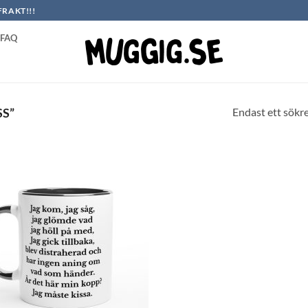
FRAKT!!!
FAQ
Endast ett sökr
S”