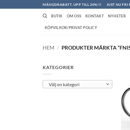
Skip
MÄNGDRABATT, UPP TILL 20%!!!
JUST NU FRI 
to
BUTIK
OM OSS
KONTAKT
NYHETER
content
KÖPVILKOR/PRIVAT POLICY
HEM
/
PRODUKTER MÄRKTA ”FNIS
KATEGORIER
Välj en kategori