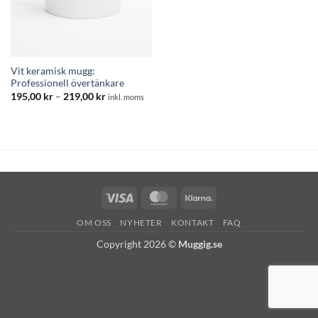
Vit keramisk mugg:
Professionell övertänkare
Prisintervall:
195,00
kr
–
219,00
kr
inkl. moms
195,00 kr
till
219,00 kr
Visa
MasterCard
Klarna
OM OSS
NYHETER
KONTAKT
FAQ
Copyright 2026 ©
Muggig.se