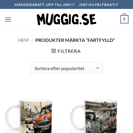
Skip
MÄNGDRABATT, UPP TILL 20%!!!
JUST NU FRI FRAKT!!!
to
content
0
HEM
/
PRODUKTER MÄRKTA ”FARTFYLLD”
FILTRERA