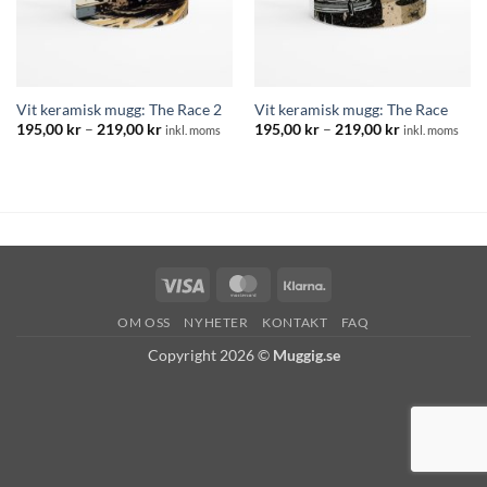
Vit keramisk mugg: The Race 2
Vit keramisk mugg: The Race
Prisintervall:
Prisintervall:
195,00
kr
–
219,00
kr
195,00
kr
–
219,00
kr
inkl. moms
inkl. moms
195,00 kr
195,00 kr
till
till
219,00 kr
219,00 kr
Visa
MasterCard
Klarna
OM OSS
NYHETER
KONTAKT
FAQ
Copyright 2026 ©
Muggig.se