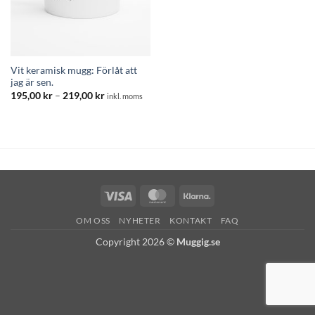
Vit keramisk mugg: Förlåt att
jag är sen.
Prisintervall:
195,00
kr
–
219,00
kr
inkl. moms
195,00 kr
till
219,00 kr
Visa
MasterCard
Klarna
OM OSS
NYHETER
KONTAKT
FAQ
Copyright 2026 ©
Muggig.se