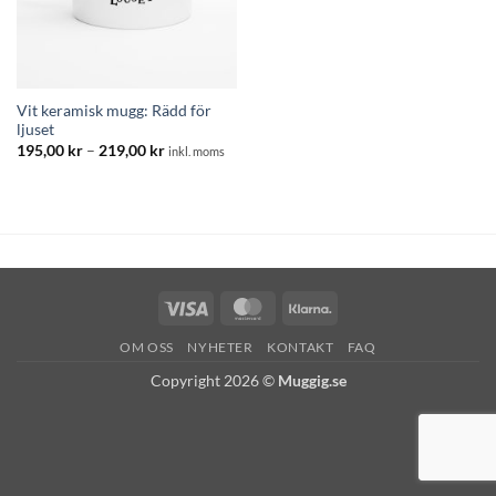
Vit keramisk mugg: Rädd för
ljuset
Prisintervall:
195,00
kr
–
219,00
kr
inkl. moms
195,00 kr
till
219,00 kr
Visa
MasterCard
Klarna
OM OSS
NYHETER
KONTAKT
FAQ
Copyright 2026 ©
Muggig.se