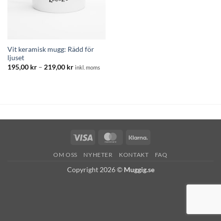
Vit keramisk mugg: Rädd för
ljuset
Prisintervall:
195,00
kr
–
219,00
kr
inkl. moms
195,00 kr
till
219,00 kr
Visa
MasterCard
Klarna
OM OSS
NYHETER
KONTAKT
FAQ
Copyright 2026 ©
Muggig.se