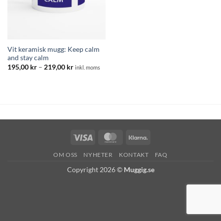
Vit keramisk mugg: Keep calm
and stay calm
Prisintervall:
195,00
kr
–
219,00
kr
inkl. moms
195,00 kr
till
219,00 kr
Visa
MasterCard
Klarna
OM OSS
NYHETER
KONTAKT
FAQ
Copyright 2026 ©
Muggig.se