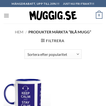
Skip
MÄNGDRABATT, UPP TILL 20%!!!
JUST NU FRI FRAKT!!!
to
content
0
HEM
/
PRODUKTER MÄRKTA ”BLÅ MUGG”
FILTRERA