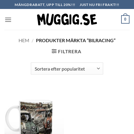
Skip
MÄNGDRABATT, UPP TILL 20%!!!
JUST NU FRI FRAKT!!!
to
content
0
HEM
/
PRODUKTER MÄRKTA ”BILRACING”
FILTRERA