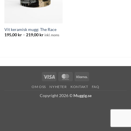
Vit keramisk mugg: The Race
Prisintervall:
195,00
kr
–
219,00
kr
inkl. moms
195,00 kr
till
219,00 kr
Visa
MasterCard
Klarna
OM OSS
NYHETER
KONTAKT
FAQ
Copyright 2026 ©
Muggig.se