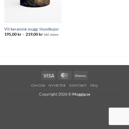
Vit keramisk mugg: Hundkojor
Prisintervall:
195,00
kr
–
219,00
kr
inkl. moms
195,00 kr
till
219,00 kr
Visa
MasterCard
Klarna
OM OSS
NYHETER
KONTAKT
FAQ
Copyright 2026 ©
Muggig.se