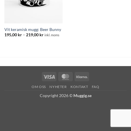
Vit keramisk mugg: Beer Bunny
Prisintervall:
195,00
kr
–
219,00
kr
inkl. moms
195,00 kr
till
219,00 kr
Visa
MasterCard
Klarna
OM OSS
NYHETER
KONTAKT
FAQ
Copyright 2026 ©
Muggig.se