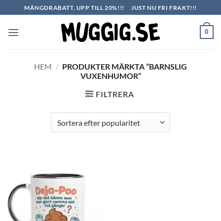
Skip
MÄNGDRABATT, UPP TILL 20%!!!
JUST NU FRI FRAKT!!!
to
content
0
HEM
/
PRODUKTER MÄRKTA ”BARNSLIG
VUXENHUMOR”
FILTRERA