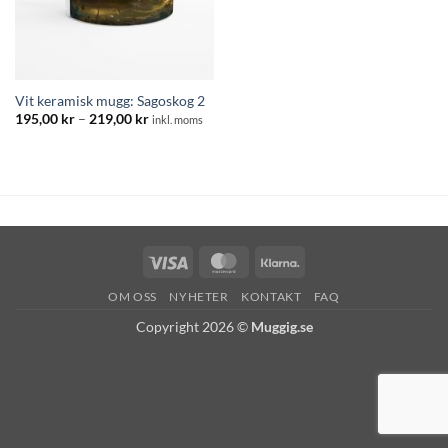
Vit keramisk mugg: Sagoskog 2
Prisintervall:
195,00
kr
–
219,00
kr
inkl. moms
195,00 kr
till
219,00 kr
Visa
MasterCard
Klarna
OM OSS
NYHETER
KONTAKT
FAQ
Copyright 2026 ©
Muggig.se