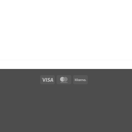
Visa
MasterCard
Klarna