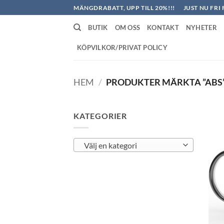
Skip
MÄNGDRABATT, UPP TILL 20%!!!
JUST NU FRI 
to
BUTIK
OM OSS
KONTAKT
NYHETER
content
KÖPVILKOR/PRIVAT POLICY
HEM
/
PRODUKTER MÄRKTA ”ABS
KATEGORIER
Välj en kategori