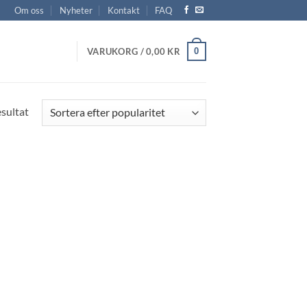
Om oss
Nyheter
Kontakt
FAQ
0
VARUKORG /
0,00
KR
esultat