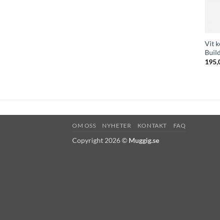
Vit 
Buil
195,
OM OSS
NYHETER
KONTAKT
FAQ
Copyright 2026 ©
Muggig.se