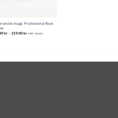
keramisk mugg: Professional Boat
der
Prisintervall:
00
kr
–
219,00
kr
inkl. moms
195,00 kr
till
219,00 kr