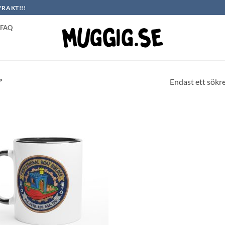
FRAKT!!!
FAQ
Endast ett sökr
”