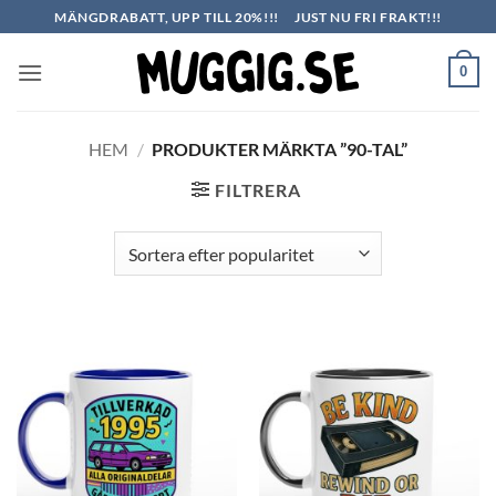
Skip
MÄNGDRABATT, UPP TILL 20%!!!
JUST NU FRI FRAKT!!!
to
content
0
HEM
/
PRODUKTER MÄRKTA ”90-TAL”
FILTRERA