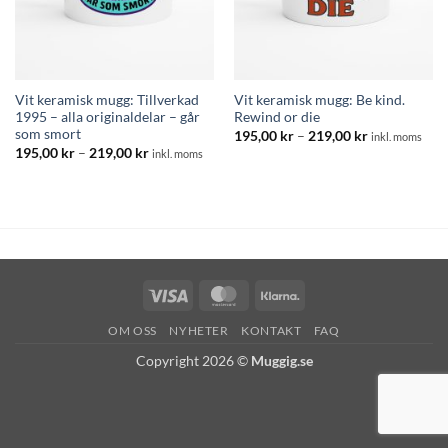
Vit keramisk mugg: Tillverkad
Vit keramisk mugg: Be kind.
1995 – alla originaldelar – går
Rewind or die
som smort
Prisintervall:
195,00
kr
–
219,00
kr
inkl. moms
195,00 kr
Prisintervall:
195,00
kr
–
219,00
kr
inkl. moms
till
195,00 kr
219,00 kr
till
219,00 kr
Visa
MasterCard
Klarna
OM OSS
NYHETER
KONTAKT
FAQ
Copyright 2026 ©
Muggig.se