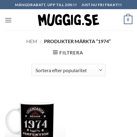
Skip
MÄNGDRABATT, UPP TILL 20%!!!
JUST NU FRI FRAKT!!!
to
content
0
HEM
/
PRODUKTER MÄRKTA ”1974”
FILTRERA