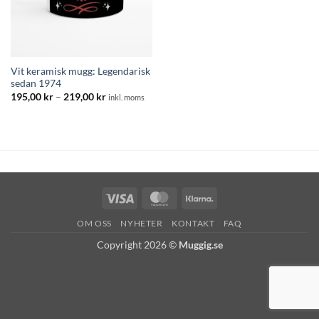
Vit keramisk mugg: Legendarisk
sedan 1974
Prisintervall:
195,00
kr
–
219,00
kr
inkl. moms
195,00 kr
till
219,00 kr
Visa
MasterCard
Klarna
OM OSS
NYHETER
KONTAKT
FAQ
Copyright 2026 ©
Muggig.se