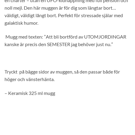
en charter – utan en UFO-kidnappning med full pension och
noll mejl. Den här muggen är för dig som längtar bort…
väldigt, väldigt långt bort. Perfekt för stressade själar med
galaktisk humor.
Mugg med texten: ”
Att bli bortförd av UTOMJORDINGAR
kanske är precis den SEMESTER jag behöver just nu.
”
Tryckt på bägge sidor av muggen, så den passar både för
höger och vänsterhänta.
– Keramisk 325 ml mugg