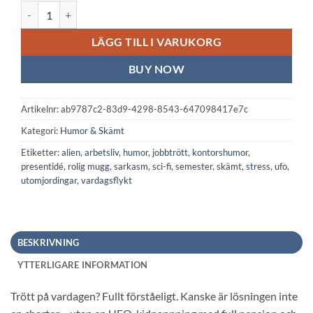
Vit keramisk mugg: Utomjordingar mängd
LÄGG TILL I VARUKORG
BUY NOW
Artikelnr:
ab9787c2-83d9-4298-8543-647098417e7c
Kategori:
Humor & Skämt
Etiketter:
alien
,
arbetsliv
,
humor
,
jobbtrött
,
kontorshumor
,
presentidé
,
rolig mugg
,
sarkasm
,
sci-fi
,
semester
,
skämt
,
stress
,
ufo
,
utomjordingar
,
vardagsflykt
BESKRIVNING
YTTERLIGARE INFORMATION
Trött på vardagen? Fullt förståeligt. Kanske är lösningen inte