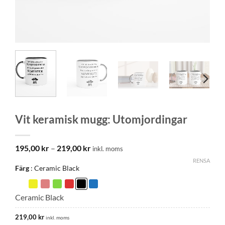
Vit keramisk mugg: Utomjordingar
Prisintervall:
195,00
kr
–
219,00
kr
inkl. moms
195,00 kr
RENSA
till
Färg
Ceramic Black
219,00 kr
Ceramic Black
219,00
kr
inkl. moms