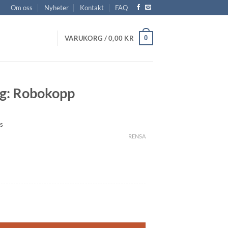
Om oss
Nyheter
Kontakt
FAQ
0
VARUKORG /
0,00
KR
gg: Robokopp
vall:
s
r
RENSA
r
ängd