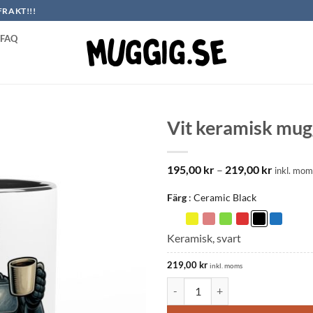
FRAKT!!!
FAQ
Vit keramisk mu
Prisinter
195,00
kr
–
219,00
kr
inkl. mom
195,00 k
till
Färg
Ceramic Black
219,00 k
Keramisk, svart
219,00
kr
inkl. moms
Vit keramisk mugg: Robokopp m