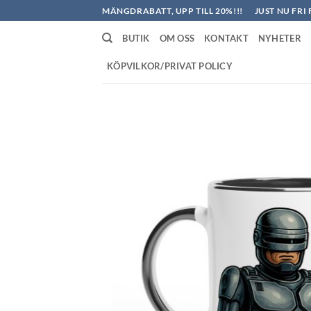
Skip
MÄNGDRABATT, UPP TILL 20%!!!
JUST NU FRI 
to
BUTIK
OM OSS
KONTAKT
NYHETER
content
KÖPVILKOR/PRIVAT POLICY