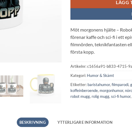
LÄGG 
Möt morgonens hjälte – Robok
förenar kaffe och sci-fi i ett ep
filmnörden, teknikfantasten el
första kopp.
Artikelnr:
c1656a91-b833-4715-9
Kategori:
Humor & Skämt
Etiketter:
baristahumor
,
filmparodi
,
koffeinberoende
,
morgonhumor
,
nör
robot mugg
,
rolig mugg
,
sci-fi humor
BESKRIVNING
YTTERLIGARE INFORMATION