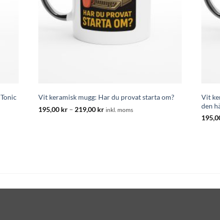
Vit k
 Tonic
Vit keramisk mugg: Har du provat starta om?
den h
Prisintervall:
195,00
kr
–
219,00
kr
inkl. moms
195,00 kr
195,
till
219,00 kr