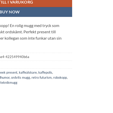
TILL I VARUKORG
BUY NOW
opp! En rolig mugg med tryck som
iskt ordskämt. Perfekt present till
ler kollegan som inte funkar utan sin
ae4-422549940b6a
geek present
,
kaffeälskare
,
kaffepolis
,
dhumor
,
ordvits mugg
,
retro futurism
,
robokopp
,
,
teknikmugg