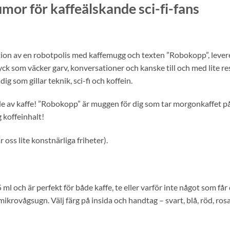
r för kaffeälskande sci-fi-fans
ation av en robotpolis med kaffemugg och texten ”Robokopp”, leve
ck som väcker garv, konversationer och kanske till och med lite res
ig som gillar teknik, sci-fi och koffein.
e av kaffe! ”Robokopp” är muggen för dig som tar morgonkaffet på 
 koffeinhalt!
r oss lite konstnärliga friheter).
ch är perfekt för både kaffe, te eller varför inte något som får d
ikrovågsugn. Välj färg på insida och handtag – svart, blå, röd, ros