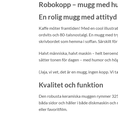
Robokopp – mugg med humo
En rolig mugg med attityd
Kaffe möter framtiden! Med en cool illustr
ordvits och 80-talsnostalgi. En mugg med try
skrivbordet som hemma i soffan. Särskilt för d
Halvt människa, halvt maskin – helt beroend
sätter tonen för dagen – med humor och hög
(Jaja, vi vet, det är en mugg, ingen kopp. Vi ta
Kvalitet och funktion
Den robusta keramiska muggen rymmer 325 ml o
båda sidor och håller i både diskmaskin och m
eller favoritfilm.