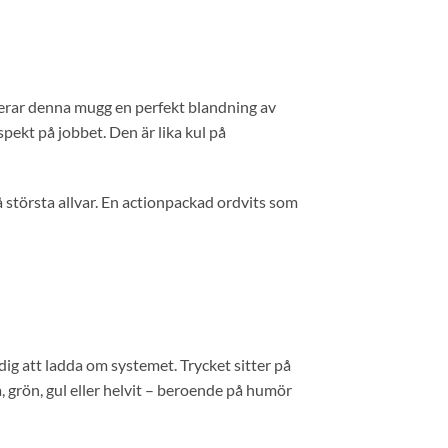
rerar denna mugg en perfekt blandning av
pekt på jobbet. Den är lika kul på
största allvar. En actionpackad ordvits som
ig att ladda om systemet. Trycket sitter på
a, grön, gul eller helvit – beroende på humör