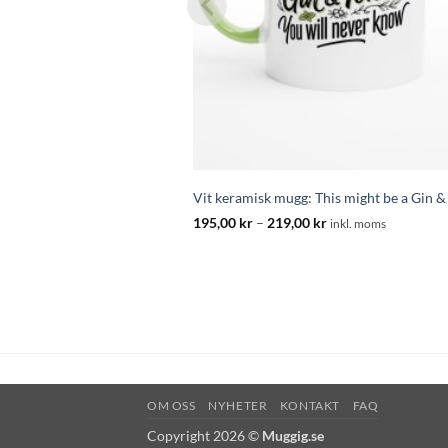
Vit keramisk mugg: This might be a Gin &
Prisintervall:
195,00
kr
–
219,00
kr
inkl. moms
195,00 kr
till
219,00 kr
OM OSS
NYHETER
KONTAKT
FAQ
Copyright 2026 ©
Muggig.se