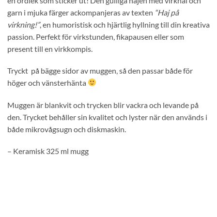
en ordlek som sticker ut! Den gulliga hajen med virknål och
garn i mjuka färger ackompanjeras av texten
“Haj på
virkning!”
, en humoristisk och hjärtlig hyllning till din kreativa
passion. Perfekt för virkstunden, fikapausen eller som
present till en virkkompis.
Tryckt på bägge sidor av muggen, så den passar både för
höger och vänsterhänta
Muggen är blankvit och trycken blir vackra och levande på
den. Trycket behåller sin kvalitet och lyster när den används i
både mikrovågsugn och diskmaskin.
– Keramisk 325 ml mugg