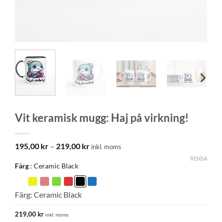
Vit keramisk mugg: Haj på virkning!
Prisintervall:
195,00
kr
–
219,00
kr
inkl. moms
195,00 kr
RENSA
till
Färg
Ceramic Black
219,00 kr
Färg: Ceramic Black
219,00
kr
inkl. moms