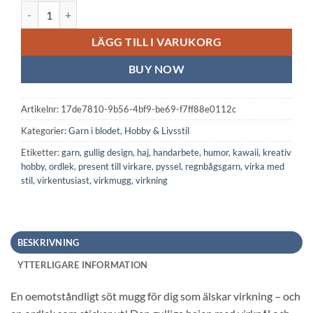
Vit keramisk mugg: Haj på virkning! mängd
LÄGG TILL I VARUKORG
BUY NOW
Artikelnr:
17de7810-9b56-4bf9-be69-f7ff88e0112c
Kategorier:
Garn i blodet
,
Hobby & Livsstil
Etiketter:
garn
,
gullig design
,
haj
,
handarbete
,
humor
,
kawaii
,
kreativ
hobby
,
ordlek
,
present till virkare
,
pyssel
,
regnbågsgarn
,
virka med
stil
,
virkentusiast
,
virkmugg
,
virkning
BESKRIVNING
YTTERLIGARE INFORMATION
En oemotståndligt söt mugg för dig som älskar virkning – och