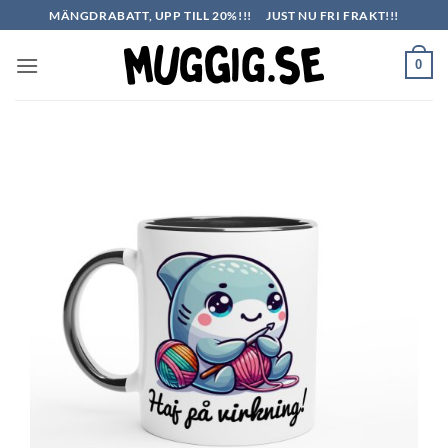
Skip
MÄNGDRABATT, UPP TILL 20%!!!
JUST NU FRI FRAKT!!!
to
content
0