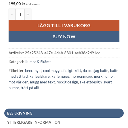
195,00
kr
inkl. moms
Vit keramisk mugg: Du och jag KAFFE (barista) mängd
LÄGG TILL I VARUKORG
BUY NOW
Artikelnr:
25a25248-a47e-4d4b-8801-aeb38d2d91dd
Kategori:
Humor & Skämt
Etiketter:
benrangel
,
cool mugg
,
dödligt trött
,
du och jag kaffe
,
kaffe
med attityd
,
kaffeälskare
,
kaffemugg
,
morgonmugg
,
mörk humor
,
mot världen
,
mugg med text
,
rockig design
,
skelettdesign
,
svart
humor
,
trött på allt
BESKRIVNING
YTTERLIGARE INFORMATION