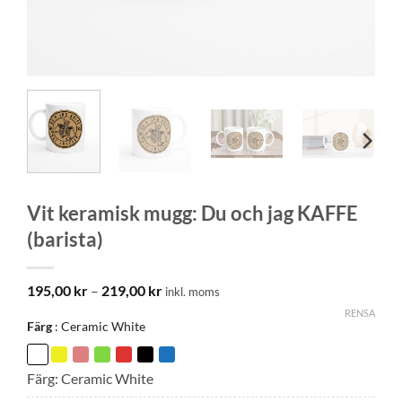
Vit keramisk mugg: Du och jag KAFFE
(barista)
Prisintervall:
195,00
kr
–
219,00
kr
inkl. moms
195,00 kr
RENSA
till
Färg
Ceramic White
219,00 kr
Färg: Ceramic White