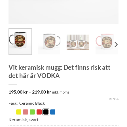
Vit keramisk mugg: Det finns risk att
det här är VODKA
Prisintervall:
195,00
kr
–
219,00
kr
inkl. moms
195,00 kr
RENSA
till
Färg
Ceramic Black
219,00 kr
Keramisk, svart