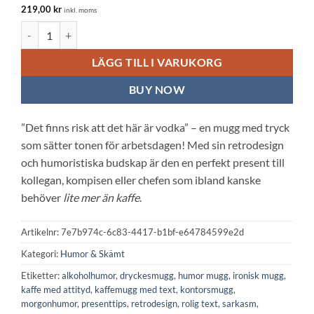
219,00
kr
inkl. moms
Vit keramisk mugg: Det finns risk att det här är VODKA mängd
LÄGG TILL I VARUKORG
BUY NOW
”Det finns risk att det här är vodka” – en mugg med tryck
som sätter tonen för arbetsdagen! Med sin retrodesign
och humoristiska budskap är den en perfekt present till
kollegan, kompisen eller chefen som ibland kanske
behöver
lite mer än kaffe
.
Artikelnr:
7e7b974c-6c83-4417-b1bf-e64784599e2d
Kategori:
Humor & Skämt
Etiketter:
alkoholhumor
,
dryckesmugg
,
humor mugg
,
ironisk mugg
,
kaffe med attityd
,
kaffemugg med text
,
kontorsmugg
,
morgonhumor
,
presenttips
,
retrodesign
,
rolig text
,
sarkasm
,