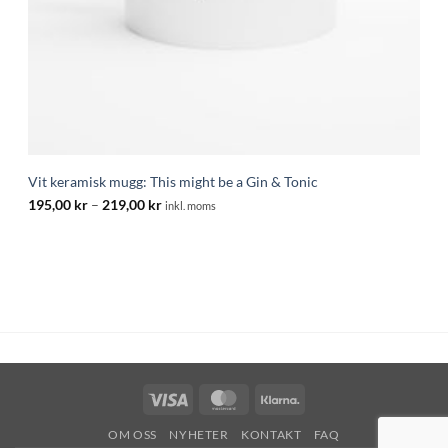
Vit keramisk mugg: This might be a Gin & Tonic
Prisintervall:
195,00
kr
–
219,00
kr
inkl. moms
195,00 kr
till
219,00 kr
Visa
MasterCard
Klarna
OM OSS
NYHETER
KONTAKT
FAQ