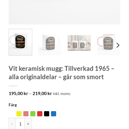
Vit keramisk mugg: Tillverkad 1965 –
alla originaldelar – går som smort
Prisintervall:
195,00
kr
–
219,00
kr
inkl. moms
195,00 kr
till
Färg
219,00 kr
Vit keramisk mugg: Tillverkad 1965 – alla originaldelar - går som 