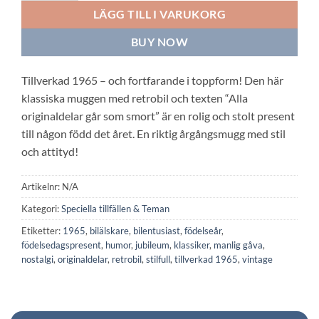
LÄGG TILL I VARUKORG
BUY NOW
Tillverkad 1965 – och fortfarande i toppform! Den här
klassiska muggen med retrobil och texten “Alla
originaldelar går som smort” är en rolig och stolt present
till någon född det året. En riktig årgångsmugg med stil
och attityd!
Artikelnr:
N/A
Kategori:
Speciella tillfällen & Teman
Etiketter:
1965
,
bilälskare
,
bilentusiast
,
födelseår
,
födelsedagspresent
,
humor
,
jubileum
,
klassiker
,
manlig gåva
,
nostalgi
,
originaldelar
,
retrobil
,
stilfull
,
tillverkad 1965
,
vintage