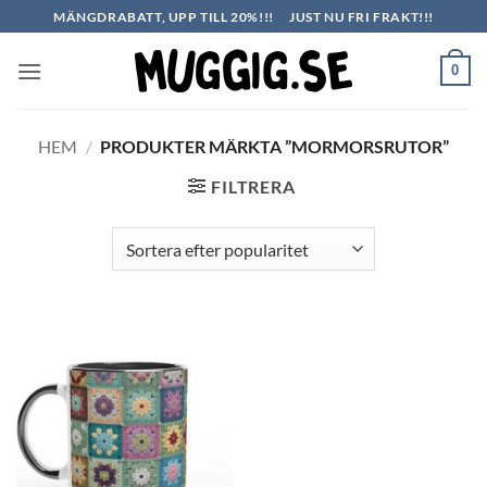
Skip
MÄNGDRABATT, UPP TILL 20%!!!
JUST NU FRI FRAKT!!!
to
content
0
HEM
/
PRODUKTER MÄRKTA ”MORMORSRUTOR”
FILTRERA