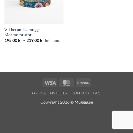
Vit keramisk mugg:
Mormorsrutor
Prisintervall:
195,00
kr
–
219,00
kr
inkl. moms
195,00 kr
till
219,00 kr
Visa
MasterCard
Klarna
OM OSS
NYHETER
KONTAKT
FAQ
Copyright 2026 ©
Muggig.se